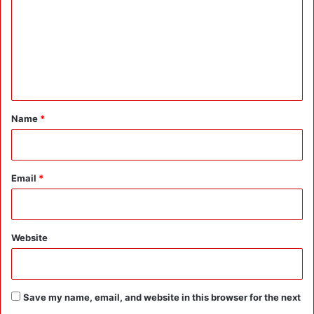
m
m
e
n
t
*
Name
*
Email
*
Website
Save my name, email, and website in this browser for the next