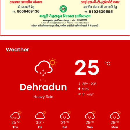
Weather
25
℃
Dehradun
25º - 23º
93%
1.1 km/h
Heavy Rain
25
30
31
29
29
℃
℃
℃
℃
℃
Thu
Fri
Sat
Sun
Mon