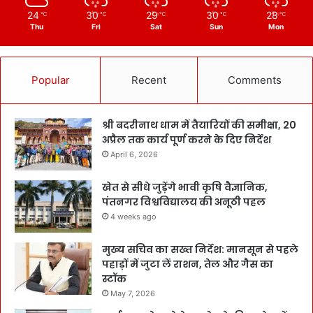
24
30
29
30
28
℃
℃
℃
℃
℃
Thu
Fri
Sat
Sun
Mon
Popular
Recent
Comments
श्री बदरीनाथ धाम में तैयारियों की समीक्षा, 20
अप्रैल तक कार्य पूर्ण करने के दिए निर्देश
April 6, 2026
खेत से सीधे जुड़ेंगे भावी कृषि वैज्ञानिक,
पंतनगर विश्वविद्यालय की अनूठी पहल
4 weeks ago
मुख्य सचिव का सख्त निर्देश: मानसून से पहले
पहाड़ों में जुटा लें राशन, तेल और गैस का
स्टॉक
May 7, 2026