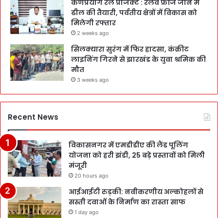
कर्णप्रयाग रेल प्रोजेक्ट : रेलवे फ्रीज जोन में
ढील की तैयारी, पर्वतीय क्षेत्रों में विकास को
मिलेगी रफ्तार
2 weeks ago
सिलक्यारा सुरंग में फिर हादसा, कंक्रीट
लाइनिंग गिरने से झारखंड के युवा श्रमिक की
मौत
3 weeks ago
Recent News
विकासनगर में एमडीडीए की लैंड पूलिंग
योजना को हरी झंडी, 25 बड़े प्रस्तावों को मिली
मंजूरी
20 hours ago
आईआईटी रुड़की: नवीकरणीय अल्कोहलों से
सस्ती दवाओं के निर्माण का रास्ता साफ
1 day ago