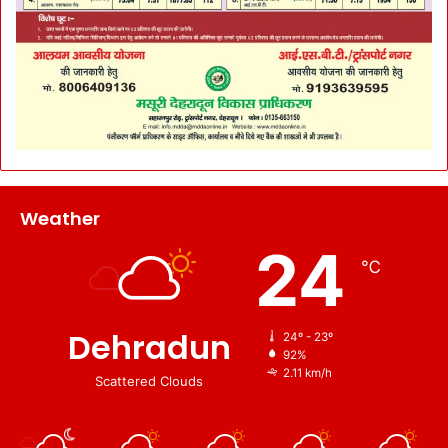
Weather
24
℃
Dehradun
24º - 23º
92%
2.11 km/h
Scattered Clouds